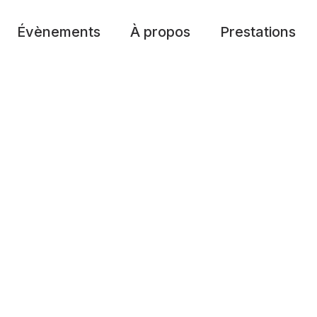
Évènements
À propos
Prestations
Festival
Notre histoire
Nos artistes
Passés
Savoir-faire