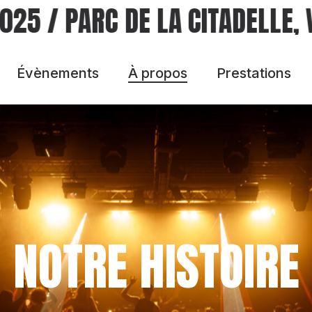
025
/
PARC DE LA CITADELLE, 
Évènements
À propos
Prestations
Festival
Notre histoire
Nos artistes
Passés
Savoir-faire
NOTRE HISTOIRE